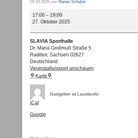
19.10.2025 von
Rainer Schulze
Training
17:00
–
19:00
für
27. Oktober 2025
alle:
SLAVIA Sporthalle
Dr. Maria Grollmuß Straße 5
Radibor
,
Sachsen
02627
Deutschland
Veranstaltungsort anschauen
SLAVIA
Karte
Sporthalle
Gastgeber ist
Lausiteufel
iCal
Google