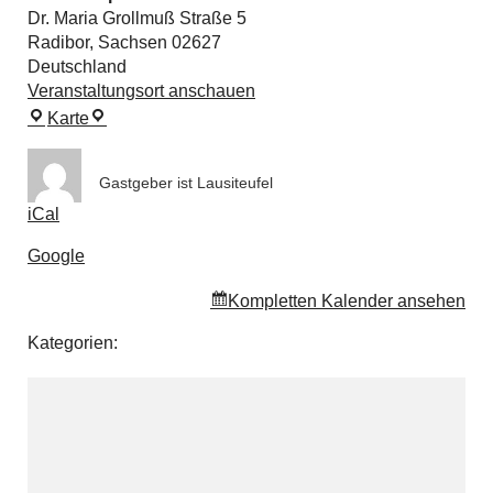
Ferien
Dr. Maria Grollmuß Straße 5
Radibor
,
Sachsen
02627
Deutschland
Veranstaltungsort anschauen
SLAVIA
Karte
Sporthalle
Gastgeber ist
Lausiteufel
iCal
Google
Kompletten Kalender ansehen
Kategorien: