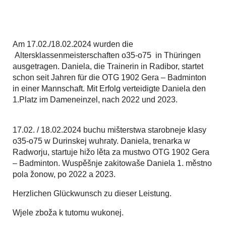
Am 17.02./18.02.2024 wurden die
Altersklassenmeisterschaften o35-o75 in Thüringen
ausgetragen. Daniela, die Trainerin in Radibor, startet
schon seit Jahren für die OTG 1902 Gera – Badminton
in einer Mannschaft. Mit Erfolg verteidigte Daniela den
1.Platz im Dameneinzel, nach 2022 und 2023.
17.02. / 18.02.2024 buchu mišterstwa starobneje klasy
o35-o75 w Durinskej wuhraty. Daniela, trenarka w
Radworju, startuje hižo lěta za mustwo OTG 1902 Gera
– Badminton. Wuspěšnje zakitowaše Daniela 1. městno
pola žonow, po 2022 a 2023.
Herzlichen Glückwunsch zu dieser Leistung.
Wjele zboža k tutomu wukonej.