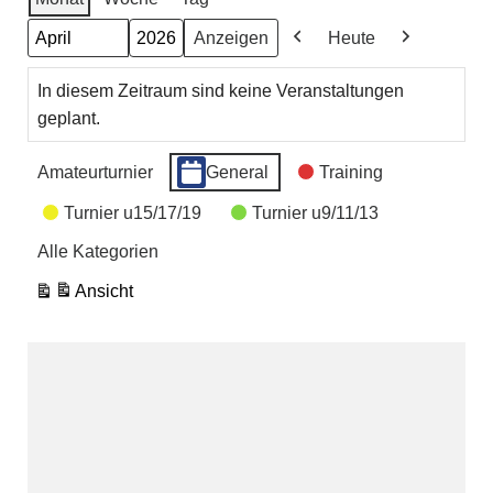
Heute
Monat
Jahr
Zurück
Weiter
In diesem Zeitraum sind keine Veranstaltungen
geplant.
Amateurturnier
General
Training
Veranstaltungskategorien
Turnier u15/17/19
Turnier u9/11/13
Alle Kategorien
Ansicht
ausdrucken